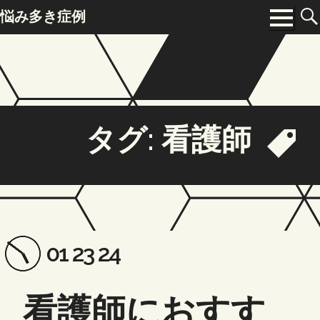
Skip
悩み多き症例
to
Menu
content
タグ:
看護師
Posted
Updated
01 23 24
on:
on:
看護師におすす