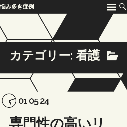
Skip
悩み多き症例
to
Menu
content
カテゴリー:
看護
Posted
Updated
01 05 24
on:
on:
専門性の高いリ